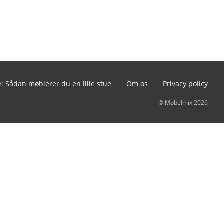
: Sådan møblerer du en lille stue
Om os
Privacy policy
© Møbelmix 2026