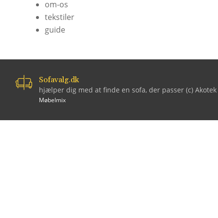
om-os
tekstiler
guide
Sofavalg.dk
hjælper dig med at finde en sofa, der passer (c) Akote
Møbelmix