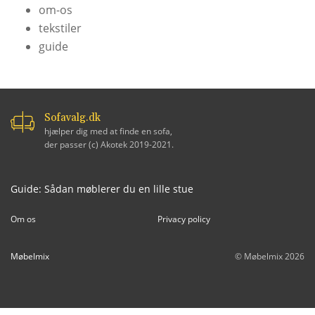
om-os
tekstiler
guide
Sofavalg.dk
hjælper dig med at finde en sofa,
der passer (c) Akotek 2019-2021.
Guide: Sådan møblerer du en lille stue
Om os
Privacy policy
Møbelmix
© Møbelmix 2026