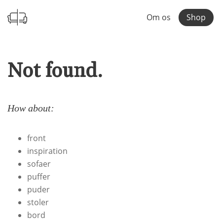
Om os
Shop
Not found.
How about:
front
inspiration
sofaer
puffer
puder
stoler
bord